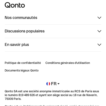
Nos communautés
Finpal
Discussions populaires
StrongHer
Bienvenue sur StrongHer : le guide pour bien dé...
En savoir plus
ClubQonto
Bienvenue sur Finpal : le guide pour bien démarrer
Compte pro en ligne
Retour d’expérience : Agrégation de Comptes Qonto
Politique de confidentialité
Conditions générales d'utilisation
Blog
Impact de l'IA sur les carrières/productivité
Documents légaux Qonto
Newsroom
Ouvrir un compte
FR
Qonto SA est une société anonyme immatriculée au RCS de Paris sous
Glossaire finance
le numéro 819 489 626 et ayant son siège social au 18 rue de Navarin,
75009 Paris.