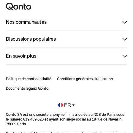
Nos communautés
Finpal
Discussions populaires
StrongHer
Bienvenue sur StrongHer : le guide pour bien dé...
En savoir plus
ClubQonto
Bienvenue sur Finpal : le guide pour bien démarrer
Compte pro en ligne
Retour d’expérience : Agrégation de Comptes Qonto
Politique de confidentialité
Conditions générales d'utilisation
Blog
Impact de l'IA sur les carrières/productivité
Documents légaux Qonto
Newsroom
Ouvrir un compte
FR
Qonto SA est une société anonyme immatriculée au RCS de Paris sous
Glossaire finance
le numéro 819 489 626 et ayant son siège social au 18 rue de Navarin,
75009 Paris.