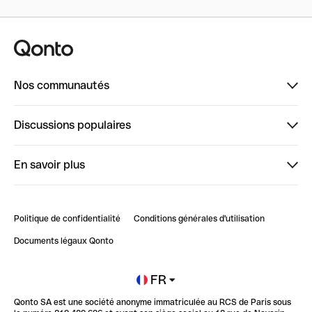
Nos communautés
Finpal
Discussions populaires
StrongHer
Bienvenue sur StrongHer : le guide pour bien dé...
En savoir plus
ClubQonto
Bienvenue sur Finpal : le guide pour bien démarrer
Compte pro en ligne
Retour d’expérience : Agrégation de Comptes Qonto
Politique de confidentialité
Conditions générales d'utilisation
Blog
Impact de l'IA sur les carrières/productivité
Documents légaux Qonto
Newsroom
Ouvrir un compte
FR
Qonto SA est une société anonyme immatriculée au RCS de Paris sous
Glossaire finance