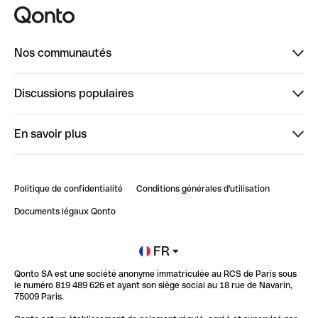
Nos communautés
Finpal
Discussions populaires
StrongHer
Bienvenue sur StrongHer : le guide pour bien dé...
En savoir plus
ClubQonto
Bienvenue sur Finpal : le guide pour bien démarrer
Compte pro en ligne
Retour d’expérience : Agrégation de Comptes Qonto
Politique de confidentialité
Conditions générales d'utilisation
Blog
Impact de l'IA sur les carrières/productivité
Documents légaux Qonto
Newsroom
Ouvrir un compte
FR
Qonto SA est une société anonyme immatriculée au RCS de Paris sous
Glossaire finance
le numéro 819 489 626 et ayant son siège social au 18 rue de Navarin,
75009 Paris.