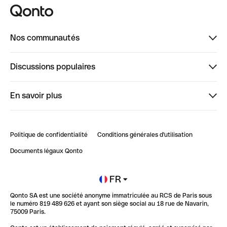
Nos communautés
Finpal
Discussions populaires
StrongHer
Bienvenue sur StrongHer : le guide pour bien dé...
En savoir plus
ClubQonto
Bienvenue sur Finpal : le guide pour bien démarrer
Compte pro en ligne
Retour d’expérience : Agrégation de Comptes Qonto
Politique de confidentialité
Conditions générales d'utilisation
Blog
Impact de l'IA sur les carrières/productivité
Documents légaux Qonto
Newsroom
Ouvrir un compte
FR
Qonto SA est une société anonyme immatriculée au RCS de Paris sous
Glossaire finance
le numéro 819 489 626 et ayant son siège social au 18 rue de Navarin,
75009 Paris.