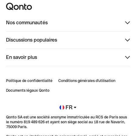
Nos communautés
Finpal
Discussions populaires
StrongHer
Bienvenue sur StrongHer : le guide pour bien dé...
En savoir plus
ClubQonto
Bienvenue sur Finpal : le guide pour bien démarrer
Compte pro en ligne
Retour d’expérience : Agrégation de Comptes Qonto
Politique de confidentialité
Conditions générales d'utilisation
Blog
Impact de l'IA sur les carrières/productivité
Documents légaux Qonto
Newsroom
Ouvrir un compte
FR
Qonto SA est une société anonyme immatriculée au RCS de Paris sous
Glossaire finance
le numéro 819 489 626 et ayant son siège social au 18 rue de Navarin,
75009 Paris.