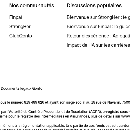
Nos communautés
Discussions populaires
Finpal
Bienvenue sur StrongHer : le g
StrongHer
Bienvenue sur Finpal : le guid
ClubQonto
Retour d’expérience : Agréga
Impact de l'IA sur les carrière
Documents légaux Qonto
us le numéro 819 489 626 et ayant son siège social au 18 rue de Navarin, 7500
par l'Autorité de Contrôle Prudentiel et de Résolution (ACPR), enregistré sous
me pour le registre des intermédiaires en Assurances, plus de détails sur www.o
ormément à la réglementation applicable. Une partie de ces fonds est soit canto