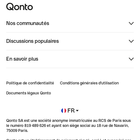
Nos communautés
Finpal
Discussions populaires
StrongHer
Bienvenue sur StrongHer : le guide pour bien dé...
En savoir plus
ClubQonto
Bienvenue sur Finpal : le guide pour bien démarrer
Compte pro en ligne
Retour d’expérience : Agrégation de Comptes Qonto
Politique de confidentialité
Conditions générales d'utilisation
Blog
Impact de l'IA sur les carrières/productivité
Documents légaux Qonto
Newsroom
Ouvrir un compte
FR
Qonto SA est une société anonyme immatriculée au RCS de Paris sous
Glossaire finance
le numéro 819 489 626 et ayant son siège social au 18 rue de Navarin,
75009 Paris.