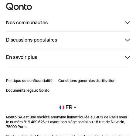
Nos communautés
Finpal
Discussions populaires
StrongHer
Bienvenue sur StrongHer : le guide pour bien dé...
En savoir plus
ClubQonto
Bienvenue sur Finpal : le guide pour bien démarrer
Compte pro en ligne
Retour d’expérience : Agrégation de Comptes Qonto
Politique de confidentialité
Conditions générales d'utilisation
Blog
Impact de l'IA sur les carrières/productivité
Documents légaux Qonto
Newsroom
Ouvrir un compte
FR
Qonto SA est une société anonyme immatriculée au RCS de Paris sous
Glossaire finance
le numéro 819 489 626 et ayant son siège social au 18 rue de Navarin,
75009 Paris.