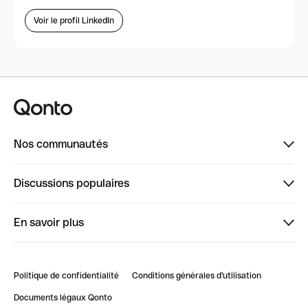
Voir le profil LinkedIn
Nos communautés
Finpal
Discussions populaires
StrongHer
Bienvenue sur StrongHer : le guide pour bien dé...
En savoir plus
ClubQonto
Bienvenue sur Finpal : le guide pour bien démarrer
Compte pro en ligne
Retour d’expérience : Agrégation de Comptes Qonto
Politique de confidentialité
Conditions générales d'utilisation
Blog
Impact de l'IA sur les carrières/productivité
Documents légaux Qonto
Newsroom