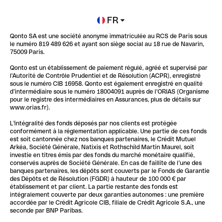
Ouvrir un compte
FR
Qonto SA est une société anonyme immatriculée au RCS de Paris sous
Glossaire finance
le numéro 819 489 626 et ayant son siège social au 18 rue de Navarin,
75009 Paris.
Qonto est un établissement de paiement régulé, agréé et supervisé par
l'Autorité de Contrôle Prudentiel et de Résolution (ACPR), enregistré
sous le numéro CIB 16958. Qonto est également enregistré en qualité
d’intermédiaire sous le numéro 18004091 auprès de l’ORIAS (Organisme
pour le registre des intermédiaires en Assurances, plus de détails sur
www.orias.fr).
L'intégralité des fonds déposés par nos clients est protégée
conformément à la réglementation applicable. Une partie de ces fonds
est soit cantonnée chez nos banques partenaires, le Crédit Mutuel
Arkéa, Société Générale, Natixis et Rothschild Martin Maurel, soit
investie en titres émis par des fonds du marché monétaire qualifié,
conservés auprès de Société Générale. En cas de faillite de l’une des
banques partenaires, les dépôts sont couverts par le Fonds de Garantie
des Dépôts et de Résolution (FGDR) à hauteur de 100 000 € par
établissement et par client. La partie restante des fonds est
intégralement couverte par deux garanties autonomes : une première
accordée par le Crédit Agricole CIB, filiale de Crédit Agricole S.A., une
seconde par BNP Paribas.