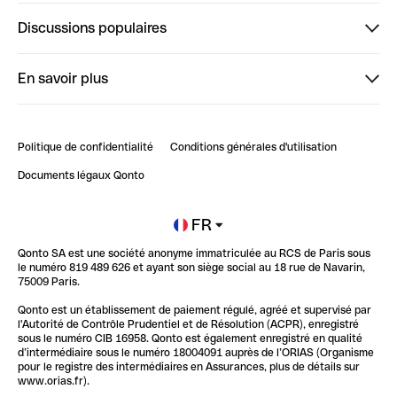
Finpal
Discussions populaires
StrongHer
Bienvenue sur StrongHer : le guide pour bien dé...
En savoir plus
ClubQonto
Bienvenue sur Finpal : le guide pour bien démarrer
Compte pro en ligne
Retour d’expérience : Agrégation de Comptes Qonto
Politique de confidentialité
Conditions générales d'utilisation
Blog
Impact de l'IA sur les carrières/productivité
Documents légaux Qonto
Newsroom
Ouvrir un compte
FR
Qonto SA est une société anonyme immatriculée au RCS de Paris sous
Glossaire finance
le numéro 819 489 626 et ayant son siège social au 18 rue de Navarin,
75009 Paris.
Qonto est un établissement de paiement régulé, agréé et supervisé par
l'Autorité de Contrôle Prudentiel et de Résolution (ACPR), enregistré
sous le numéro CIB 16958. Qonto est également enregistré en qualité
d’intermédiaire sous le numéro 18004091 auprès de l’ORIAS (Organisme
pour le registre des intermédiaires en Assurances, plus de détails sur
www.orias.fr).