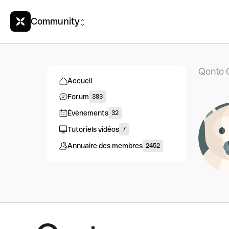
Community
Qonto 
Accueil
Forum
383
Évènements
32
Tutoriels vidéos
7
Annuaire des membres
2452