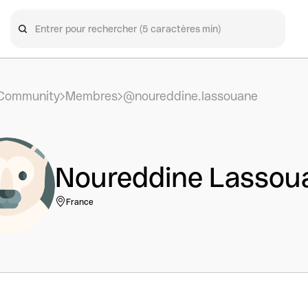
Community
Membres
@noureddine.lassouane
Noureddine Lassou
France