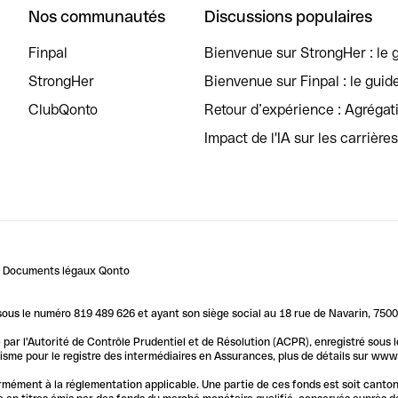
Nos communautés
Discussions populaires
Finpal
Bienvenue sur StrongHer : le g
StrongHer
Bienvenue sur Finpal : le guid
ClubQonto
Retour d’expérience : Agréga
Impact de l'IA sur les carrière
Documents légaux Qonto
us le numéro 819 489 626 et ayant son siège social au 18 rue de Navarin, 7500
par l'Autorité de Contrôle Prudentiel et de Résolution (ACPR), enregistré sous
me pour le registre des intermédiaires en Assurances, plus de détails sur www.o
ormément à la réglementation applicable. Une partie de ces fonds est soit canto