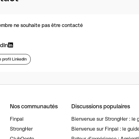
mbre ne souhaite pas être contacté
dIn
e profil LinkedIn
Nos communautés
Discussions populaires
Finpal
Bienvenue sur StrongHer : le g
StrongHer
Bienvenue sur Finpal : le guid
ClubQonto
Retour d’expérience : Agréga