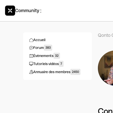
Community
Qonto 
Accueil
Forum
383
Évènements
32
Tutoriels vidéos
7
Annuaire des membres
2450
Con