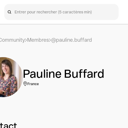
Community
Membres
@pauline.buffard
Pauline Buffard
France
tact