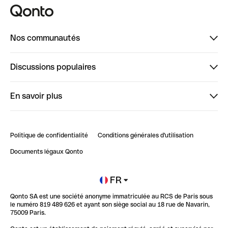
Nos communautés
Finpal
Discussions populaires
StrongHer
Bienvenue sur StrongHer : le guide pour bien dé...
En savoir plus
ClubQonto
Bienvenue sur Finpal : le guide pour bien démarrer
Compte pro en ligne
Retour d’expérience : Agrégation de Comptes Qonto
Politique de confidentialité
Conditions générales d'utilisation
Blog
Impact de l'IA sur les carrières/productivité
Documents légaux Qonto
Newsroom
Ouvrir un compte
FR
Qonto SA est une société anonyme immatriculée au RCS de Paris sous
Glossaire finance
le numéro 819 489 626 et ayant son siège social au 18 rue de Navarin,
75009 Paris.