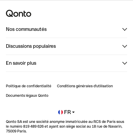
Nos communautés
Finpal
Discussions populaires
StrongHer
Bienvenue sur StrongHer : le guide pour bien dé...
En savoir plus
ClubQonto
Bienvenue sur Finpal : le guide pour bien démarrer
Compte pro en ligne
Retour d’expérience : Agrégation de Comptes Qonto
Politique de confidentialité
Conditions générales d'utilisation
Blog
Impact de l'IA sur les carrières/productivité
Documents légaux Qonto
Newsroom
Ouvrir un compte
FR
Qonto SA est une société anonyme immatriculée au RCS de Paris sous
Glossaire finance
le numéro 819 489 626 et ayant son siège social au 18 rue de Navarin,
75009 Paris.