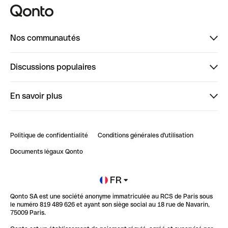
Nos communautés
Finpal
Discussions populaires
StrongHer
Bienvenue sur StrongHer : le guide pour bien dé...
En savoir plus
ClubQonto
Bienvenue sur Finpal : le guide pour bien démarrer
Compte pro en ligne
Retour d’expérience : Agrégation de Comptes Qonto
Politique de confidentialité
Conditions générales d'utilisation
Blog
Impact de l'IA sur les carrières/productivité
Documents légaux Qonto
Newsroom
Ouvrir un compte
FR
Qonto SA est une société anonyme immatriculée au RCS de Paris sous
Glossaire finance
le numéro 819 489 626 et ayant son siège social au 18 rue de Navarin,
75009 Paris.