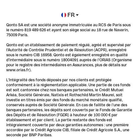
Newsroom
Ouvrir un compte
FR
Qonto SA est une société anonyme immatriculée au RCS de Paris sous
Glossaire finance
le numéro 819 489 626 et ayant son siège social au 18 rue de Navarin,
75009 Paris.
Qonto est un établissement de paiement régulé, agréé et supervisé par
l'Autorité de Contrôle Prudentiel et de Résolution (ACPR), enregistré
sous le numéro CIB 16958. Qonto est également enregistré en qualité
d’intermédiaire sous le numéro 18004091 auprès de l’ORIAS (Organisme
pour le registre des intermédiaires en Assurances, plus de détails sur
www.orias.fr).
L'intégralité des fonds déposés par nos clients est protégée
conformément à la réglementation applicable. Une partie de ces fonds
est soit cantonnée chez nos banques partenaires, le Crédit Mutuel
Arkéa, Société Générale, Natixis et Rothschild Martin Maurel, soit
investie en titres émis par des fonds du marché monétaire qualifié,
conservés auprès de Société Générale. En cas de faillite de l’une des
banques partenaires, les dépôts sont couverts par le Fonds de Garantie
des Dépôts et de Résolution (FGDR) à hauteur de 100 000 € par
établissement et par client. La partie restante des fonds est
intégralement couverte par deux garanties autonomes : une première
accordée par le Crédit Agricole CIB, filiale de Crédit Agricole S.A., une
seconde par BNP Paribas.