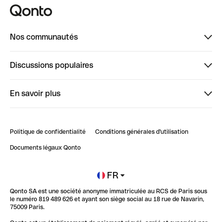
Nos communautés
Finpal
Discussions populaires
StrongHer
Bienvenue sur StrongHer : le guide pour bien dé...
En savoir plus
ClubQonto
Bienvenue sur Finpal : le guide pour bien démarrer
Compte pro en ligne
Retour d’expérience : Agrégation de Comptes Qonto
Politique de confidentialité
Conditions générales d'utilisation
Blog
Impact de l'IA sur les carrières/productivité
Documents légaux Qonto
Newsroom
Ouvrir un compte
FR
Qonto SA est une société anonyme immatriculée au RCS de Paris sous
Glossaire finance
le numéro 819 489 626 et ayant son siège social au 18 rue de Navarin,
75009 Paris.