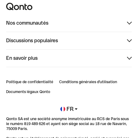
Nos communautés
Finpal
Discussions populaires
StrongHer
Bienvenue sur StrongHer : le guide pour bien dé...
En savoir plus
ClubQonto
Bienvenue sur Finpal : le guide pour bien démarrer
Compte pro en ligne
Retour d’expérience : Agrégation de Comptes Qonto
Politique de confidentialité
Conditions générales d'utilisation
Blog
Impact de l'IA sur les carrières/productivité
Documents légaux Qonto
Newsroom
Ouvrir un compte
FR
Qonto SA est une société anonyme immatriculée au RCS de Paris sous
Glossaire finance
le numéro 819 489 626 et ayant son siège social au 18 rue de Navarin,
75009 Paris.