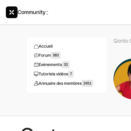
Community
Qonto 
Accueil
Forum
383
Évènements
32
Tutoriels vidéos
7
Annuaire des membres
2451