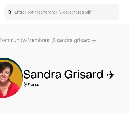
Community
Membres
@sandra.grisard ✈️
Sandra Grisard ✈️
France