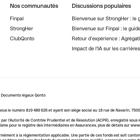
Nos communautés
Discussions populaires
Finpal
Bienvenue sur StrongHer : le g
StrongHer
Bienvenue sur Finpal : le guid
ClubQonto
Retour d’expérience : Agréga
Impact de l'IA sur les carrière
Documents légaux Qonto
us le numéro 819 489 626 et ayant son siège social au 18 rue de Navarin, 7500
par l'Autorité de Contrôle Prudentiel et de Résolution (ACPR), enregistré sous
me pour le registre des intermédiaires en Assurances, plus de détails sur www.o
ormément à la réglementation applicable. Une partie de ces fonds est soit canto