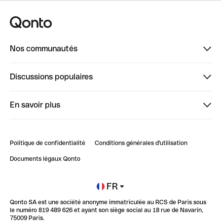
Nos communautés
Finpal
Discussions populaires
StrongHer
Bienvenue sur StrongHer : le guide pour bien dé...
En savoir plus
ClubQonto
Bienvenue sur Finpal : le guide pour bien démarrer
Compte pro en ligne
Retour d’expérience : Agrégation de Comptes Qonto
Politique de confidentialité
Conditions générales d'utilisation
Blog
Impact de l'IA sur les carrières/productivité
Documents légaux Qonto
Newsroom
Ouvrir un compte
FR
Qonto SA est une société anonyme immatriculée au RCS de Paris sous
Glossaire finance
le numéro 819 489 626 et ayant son siège social au 18 rue de Navarin,
75009 Paris.