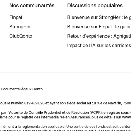
Nos communautés
Discussions populaires
Finpal
Bienvenue sur StrongHer : le g
StrongHer
Bienvenue sur Finpal : le guid
ClubQonto
Retour d’expérience : Agréga
Impact de l'IA sur les carrière
Documents légaux Qonto
us le numéro 819 489 626 et ayant son siège social au 18 rue de Navarin, 7500
par l'Autorité de Contrôle Prudentiel et de Résolution (ACPR), enregistré sous
me pour le registre des intermédiaires en Assurances, plus de détails sur www.o
ormément à la réglementation applicable. Une partie de ces fonds est soit canto