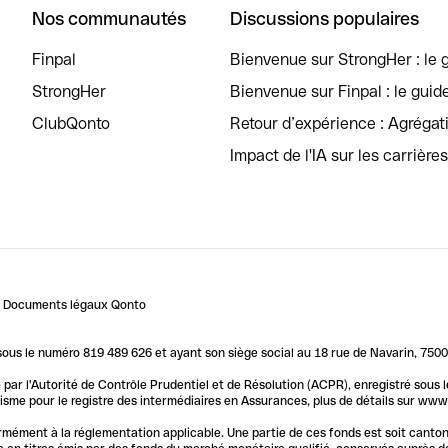
Nos communautés
Discussions populaires
Finpal
Bienvenue sur StrongHer : le g
StrongHer
Bienvenue sur Finpal : le guid
ClubQonto
Retour d’expérience : Agréga
Impact de l'IA sur les carrière
Documents légaux Qonto
us le numéro 819 489 626 et ayant son siège social au 18 rue de Navarin, 7500
par l'Autorité de Contrôle Prudentiel et de Résolution (ACPR), enregistré sous
me pour le registre des intermédiaires en Assurances, plus de détails sur www.o
ormément à la réglementation applicable. Une partie de ces fonds est soit canto