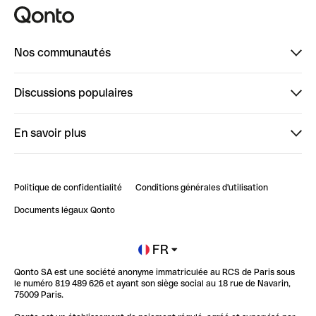
Nos communautés
Finpal
Discussions populaires
StrongHer
Bienvenue sur StrongHer : le guide pour bien dé...
En savoir plus
ClubQonto
Bienvenue sur Finpal : le guide pour bien démarrer
Compte pro en ligne
Retour d’expérience : Agrégation de Comptes Qonto
Politique de confidentialité
Conditions générales d'utilisation
Blog
Impact de l'IA sur les carrières/productivité
Documents légaux Qonto
Newsroom
Ouvrir un compte
FR
Qonto SA est une société anonyme immatriculée au RCS de Paris sous
Glossaire finance
le numéro 819 489 626 et ayant son siège social au 18 rue de Navarin,
75009 Paris.