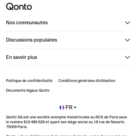
Nos communautés
Finpal
Discussions populaires
StrongHer
Bienvenue sur StrongHer : le guide pour bien dé...
En savoir plus
ClubQonto
Bienvenue sur Finpal : le guide pour bien démarrer
Compte pro en ligne
Retour d’expérience : Agrégation de Comptes Qonto
Politique de confidentialité
Conditions générales d'utilisation
Blog
Impact de l'IA sur les carrières/productivité
Documents légaux Qonto
Newsroom
Ouvrir un compte
FR
Qonto SA est une société anonyme immatriculée au RCS de Paris sous
Glossaire finance
le numéro 819 489 626 et ayant son siège social au 18 rue de Navarin,
75009 Paris.