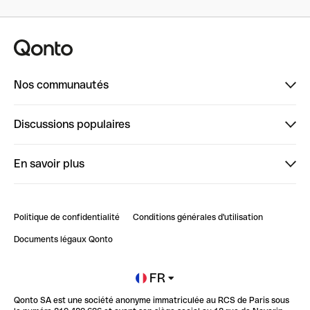
Nos communautés
Finpal
Discussions populaires
StrongHer
Bienvenue sur StrongHer : le guide pour bien dé...
En savoir plus
ClubQonto
Bienvenue sur Finpal : le guide pour bien démarrer
Compte pro en ligne
Retour d’expérience : Agrégation de Comptes Qonto
Politique de confidentialité
Conditions générales d'utilisation
Blog
Impact de l'IA sur les carrières/productivité
Documents légaux Qonto
Newsroom
Ouvrir un compte
FR
Qonto SA est une société anonyme immatriculée au RCS de Paris sous
Glossaire finance