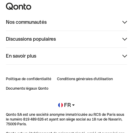
Nos communautés
Finpal
Discussions populaires
StrongHer
Bienvenue sur StrongHer : le guide pour bien dé...
En savoir plus
ClubQonto
Bienvenue sur Finpal : le guide pour bien démarrer
Compte pro en ligne
Retour d’expérience : Agrégation de Comptes Qonto
Politique de confidentialité
Conditions générales d'utilisation
Blog
Impact de l'IA sur les carrières/productivité
Documents légaux Qonto
Newsroom
Ouvrir un compte
FR
Qonto SA est une société anonyme immatriculée au RCS de Paris sous
Glossaire finance
le numéro 819 489 626 et ayant son siège social au 18 rue de Navarin,
75009 Paris.