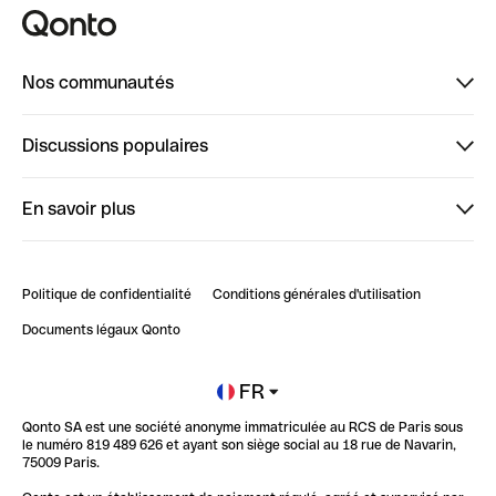
Nos communautés
Finpal
Discussions populaires
StrongHer
Bienvenue sur StrongHer : le guide pour bien dé...
En savoir plus
ClubQonto
Bienvenue sur Finpal : le guide pour bien démarrer
Compte pro en ligne
Retour d’expérience : Agrégation de Comptes Qonto
Politique de confidentialité
Conditions générales d'utilisation
Blog
Impact de l'IA sur les carrières/productivité
Documents légaux Qonto
Newsroom
Ouvrir un compte
FR
Qonto SA est une société anonyme immatriculée au RCS de Paris sous
Glossaire finance
le numéro 819 489 626 et ayant son siège social au 18 rue de Navarin,
75009 Paris.