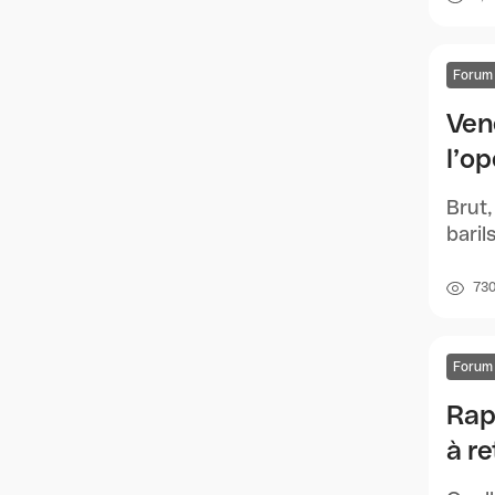
Forum
Ven
l’o
Brut,
baril
73
Forum
Rap
à re