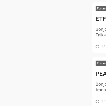
Forum
ETF
Bonjo
Talk-
1,8
Forum
PEA
Bonjo
trans
1,6