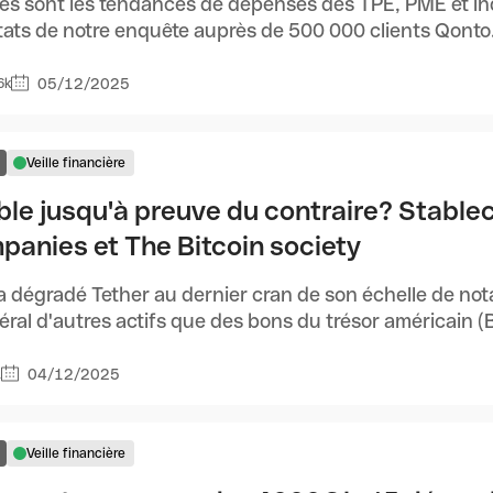
es sont les tendances de dépenses des TPE, PME et i
tats de notre enquête auprès de 500 000 clients Qonto. 
05/12/2025
6k
Veille financière
ble jusqu'à preuve du contraire? Stablec
panies et The Bitcoin society
 dégradé Tether au dernier cran de son échelle de notati
téral d'autres actifs que des bons du trésor américain (Bi
04/12/2025
1
Veille financière