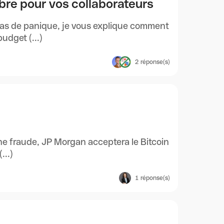
re pour vos collaborateurs
as de panique, je vous explique comment
udget (...)
2
réponse(s)
une fraude, JP Morgan acceptera le Bitcoin
...)
1
réponse(s)