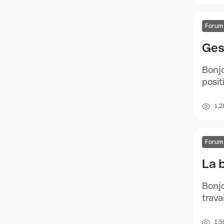
Forum
Ges
Bonjo
posit
1,2
Forum
La 
Bonjo
trava
1,5