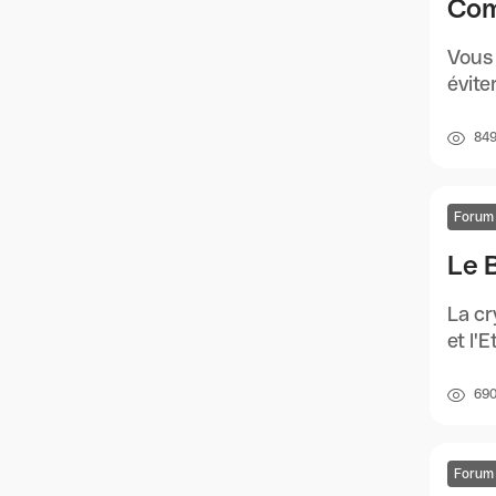
Com
Vous
évite
84
Forum
Le B
La cr
et l'
69
Forum