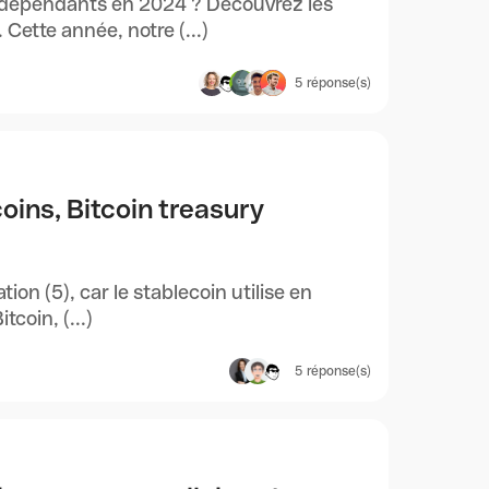
ndépendants en 2024 ? Découvrez les
Cette année, notre (...)
5
réponse(s)
oins, Bitcoin treasury
on (5), car le stablecoin utilise en
tcoin, (...)
5
réponse(s)