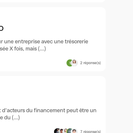
O
r une entreprise avec une trésorerie
e X fois, mais (...)
2
réponse(s)
et d’acteurs du financement peut être un
 du (...)
7
réponse(s)