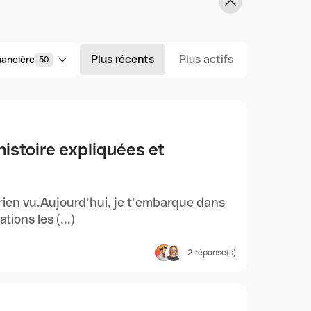
Plus récents
Plus actifs
inancière
50
histoire expliquées et
rien vu.Aujourd’hui, je t’embarque dans
ions les (...)
2
réponse(s)