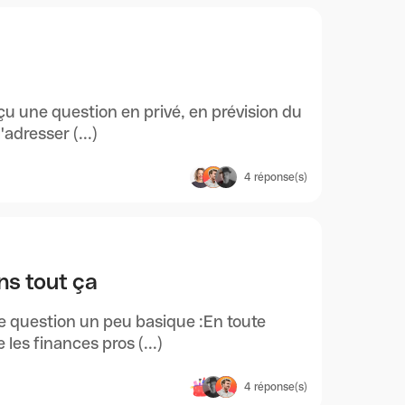
çu une question en privé, en prévision du
adresser (...)
4
réponse(s)
ns tout ça
ne question un peu basique :En toute
es finances pros (...)
4
réponse(s)