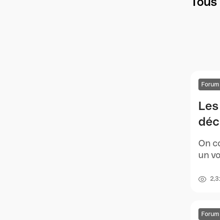
Tous 
Forum
Les
déc
On co
un vo
2,3
Forum