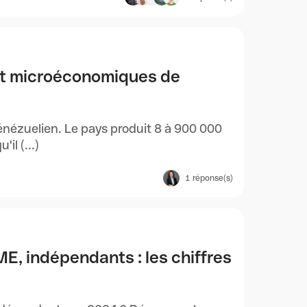
et microéconomiques de
énézuelien. Le pays produit 8 à 900 000
il (...)
1
réponse(s)
, indépendants : les chiffres