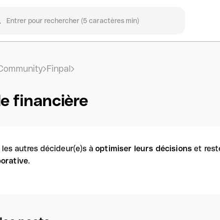
Community
Finpal
le financière
 les autres décideur(e)s à
optimiser leurs décisions
et rest
borative
.