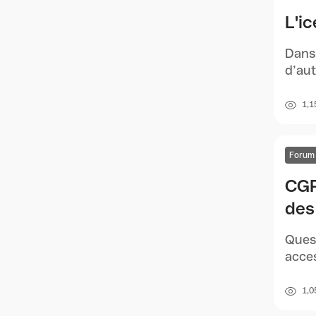
L'i
Dans 
d’aut
1,1
Forum
CGP
des
Quest
acces
1,0