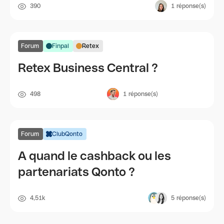
390
1
réponse(s)
Forum
Finpal
Retex
Retex Business Central ?
498
1
réponse(s)
Forum
ClubQonto
A quand le cashback ou les
partenariats Qonto ?
4,51k
5
réponse(s)