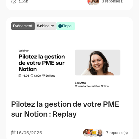
1,65k
3
réponse(s)
Événement
Webinaire
Finpal
Pilotez la gestion de votre PME
sur Notion : Replay
16/06/2026
7
réponse(s)