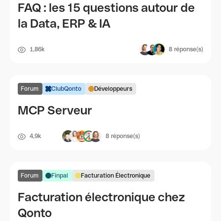
FAQ : les 15 questions autour de
la Data, ERP & IA
1,86k
8
réponse(s)
Forum
ClubQonto
Développeurs
MCP Serveur
4,9k
8
réponse(s)
Forum
Finpal
Facturation Électronique
Facturation électronique chez
Qonto