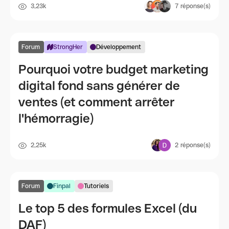
3,23k
7
réponse(s)
Forum
StrongHer
Développement
Pourquoi votre budget marketing
digital fond sans générer de
ventes (et comment arrêter
l'hémorragie)
2,25k
2
réponse(s)
Forum
Finpal
Tutoriels
Le top 5 des formules Excel (du
DAF)