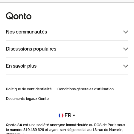
Nos communautés
Finpal
Discussions populaires
StrongHer
Bienvenue sur StrongHer : le guide pour bien dé...
En savoir plus
ClubQonto
Bienvenue sur Finpal : le guide pour bien démarrer
Compte pro en ligne
Retour d’expérience : Agrégation de Comptes Qonto
Politique de confidentialité
Conditions générales d'utilisation
Blog
Impact de l'IA sur les carrières/productivité
Documents légaux Qonto
Newsroom
Ouvrir un compte
FR
Qonto SA est une société anonyme immatriculée au RCS de Paris sous
Glossaire finance
le numéro 819 489 626 et ayant son siège social au 18 rue de Navarin,