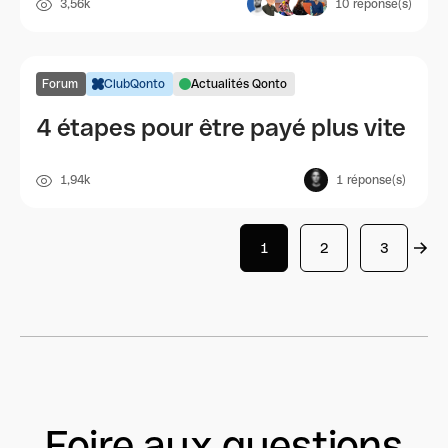
3,56k
10
réponse(s)
Forum
ClubQonto
Actualités Qonto
4 étapes pour être payé plus vite
1,94k
1
réponse(s)
1
2
3
Foire aux questions