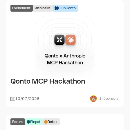
Événement
Webinaire
ClubQonto
Qonto MCP Hackathon
10/07/2026
1
réponse(s)
Forum
Finpal
Retex