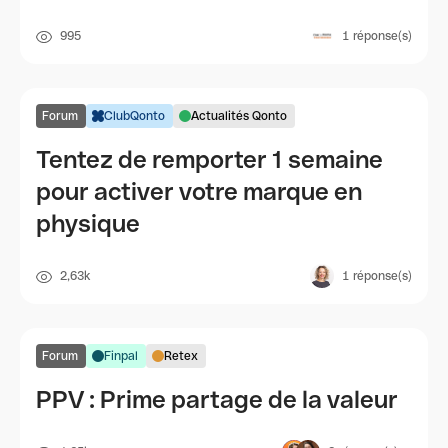
995
1
réponse(s)
Forum
ClubQonto
Actualités Qonto
Tentez de remporter 1 semaine
pour activer votre marque en
physique
2,63k
1
réponse(s)
Forum
Finpal
Retex
PPV : Prime partage de la valeur