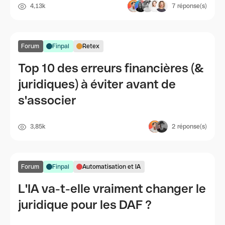
4,13k
7
réponse(s)
Forum
Finpal
Retex
Top 10 des erreurs financières (&
juridiques) à éviter avant de
s'associer
3,85k
2
réponse(s)
Forum
Finpal
Automatisation et IA
L'IA va-t-elle vraiment changer le
juridique pour les DAF ?