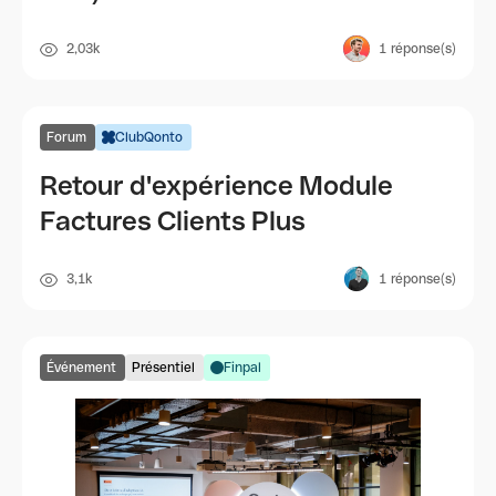
2,03k
1
réponse(s)
Forum
ClubQonto
Retour d'expérience Module
Factures Clients Plus
3,1k
1
réponse(s)
Événement
Présentiel
Finpal