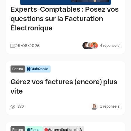
Experts-Comptables : Posez vos
questions sur la Facturation
Électronique
25/08/2026
4
réponse(s)
Forum
ClubQonto
Gérez vos factures (encore) plus
vite
376
1
réponse(s)
Forum
Finpal
Automatisation et IA