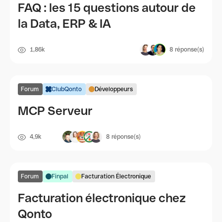
FAQ : les 15 questions autour de
la Data, ERP & IA
1,86k
8
réponse(s)
Forum
ClubQonto
Développeurs
MCP Serveur
4,9k
8
réponse(s)
Forum
Finpal
Facturation Électronique
Facturation électronique chez
Qonto