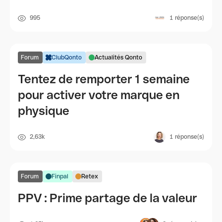
995
1
réponse(s)
Forum
ClubQonto
Actualités Qonto
Tentez de remporter 1 semaine
pour activer votre marque en
physique
2,63k
1
réponse(s)
Forum
Finpal
Retex
PPV : Prime partage de la valeur