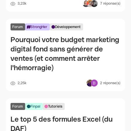
3,23k
7
réponse(s)
Forum
StrongHer
Développement
Pourquoi votre budget marketing
digital fond sans générer de
ventes (et comment arrêter
l'hémorragie)
2,25k
2
réponse(s)
Forum
Finpal
Tutoriels
Le top 5 des formules Excel (du
DAF)