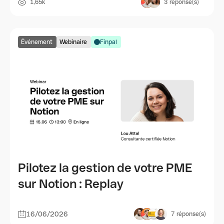
1,65k
3
réponse(s)
Événement
Webinaire
Finpal
Pilotez la gestion de votre PME
sur Notion : Replay
16/06/2026
7
réponse(s)