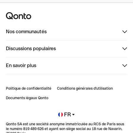
Nos communautés
Finpal
Discussions populaires
StrongHer
Bienvenue sur StrongHer : le guide pour bien dé...
En savoir plus
ClubQonto
Bienvenue sur Finpal : le guide pour bien démarrer
Compte pro en ligne
Retour d’expérience : Agrégation de Comptes Qonto
Politique de confidentialité
Conditions générales d'utilisation
Blog
Impact de l'IA sur les carrières/productivité
Documents légaux Qonto
Newsroom
Ouvrir un compte
FR
Qonto SA est une société anonyme immatriculée au RCS de Paris sous
Glossaire finance
le numéro 819 489 626 et ayant son siège social au 18 rue de Navarin,