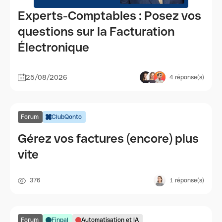
Experts-Comptables : Posez vos
questions sur la Facturation
Électronique
25/08/2026
4
réponse(s)
Forum
ClubQonto
Gérez vos factures (encore) plus
vite
376
1
réponse(s)
Forum
Finpal
Automatisation et IA