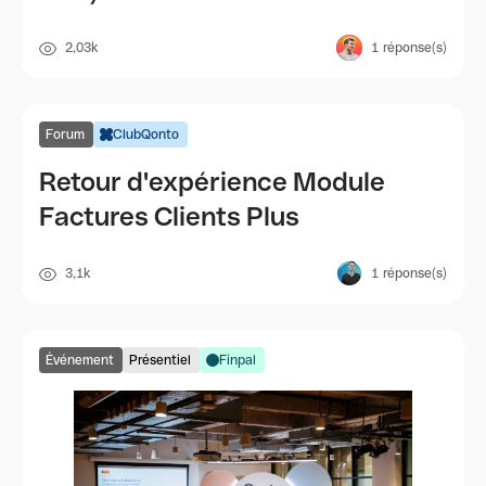
2,03k
1
réponse(s)
Forum
ClubQonto
Retour d'expérience Module
Factures Clients Plus
3,1k
1
réponse(s)
Événement
Présentiel
Finpal