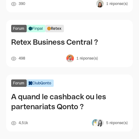
390
1
réponse(s)
Forum
Finpal
Retex
Retex Business Central ?
498
1
réponse(s)
Forum
ClubQonto
A quand le cashback ou les
partenariats Qonto ?
4,51k
5
réponse(s)