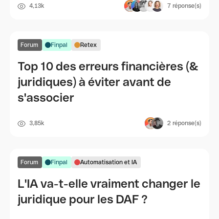
4,13k
7
réponse(s)
Forum
Finpal
Retex
Top 10 des erreurs financières (&
juridiques) à éviter avant de
s'associer
3,85k
2
réponse(s)
Forum
Finpal
Automatisation et IA
L'IA va-t-elle vraiment changer le
juridique pour les DAF ?