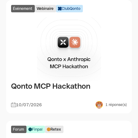
Événement
Webinaire
ClubQonto
Qonto MCP Hackathon
10/07/2026
1
réponse(s)
Forum
Finpal
Retex