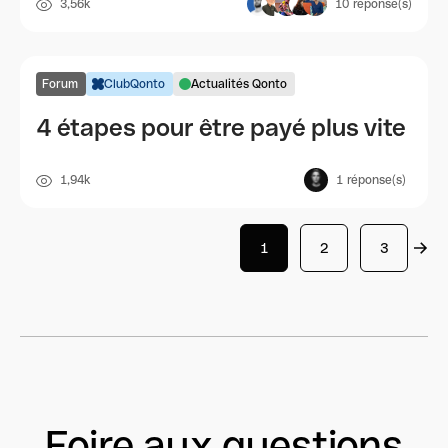
3,56k
10
réponse(s)
Forum
ClubQonto
Actualités Qonto
4 étapes pour être payé plus vite
1,94k
1
réponse(s)
1
2
3
Foire aux questions