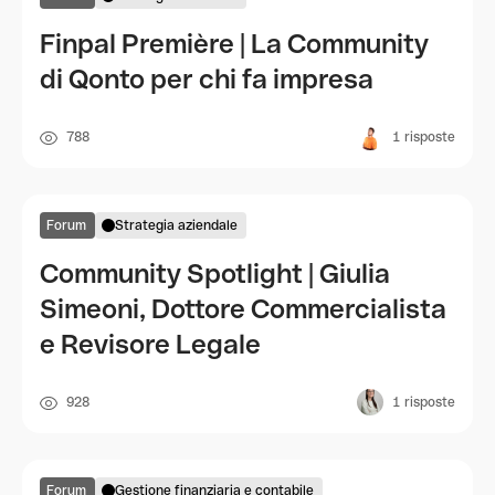
Finpal Première | La Community
di Qonto per chi fa impresa
788
1
risposte
Forum
Strategia aziendale
Community Spotlight | Giulia
Simeoni, Dottore Commercialista
e Revisore Legale
928
1
risposte
Forum
Gestione finanziaria e contabile