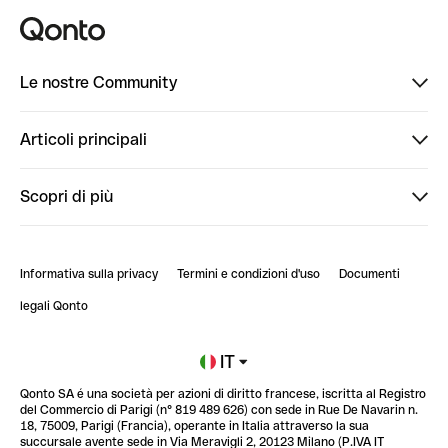
Le nostre Community
Finpal
Articoli principali
StrongHer
Ti diamo il benvenuto in Finpal: presentati!
Scopri di più
PowerUp
StrongHer Mentorship | Come creare eventi che g...
Conto professionale online
ClubQonto
StrongHer Mentorship | Come costruire una leade...
Informativa sulla privacy
Termini e condizioni d'uso
Documenti
Blog
StrongHer Mentorship | Trasforma i social nel t...
legali Qonto
Newsroom
Iscriviti alla lista d'attesa
IT
Qonto SA é una società per azioni di diritto francese, iscritta al Registro
Glossario finanziario
del Commercio di Parigi (n° 819 489 626) con sede in Rue De Navarin n.
18, 75009, Parigi (Francia), operante in Italia attraverso la sua
succursale avente sede in Via Meravigli 2, 20123 Milano (P.IVA IT