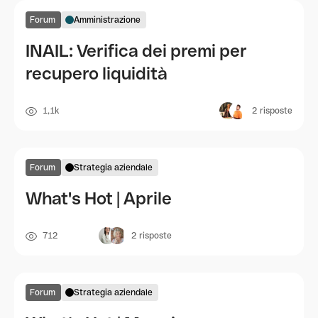
Forum
Amministrazione
INAIL: Verifica dei premi per
recupero liquidità
1,1k
2
risposte
Forum
Strategia aziendale
What's Hot | Aprile
712
2
risposte
Forum
Strategia aziendale