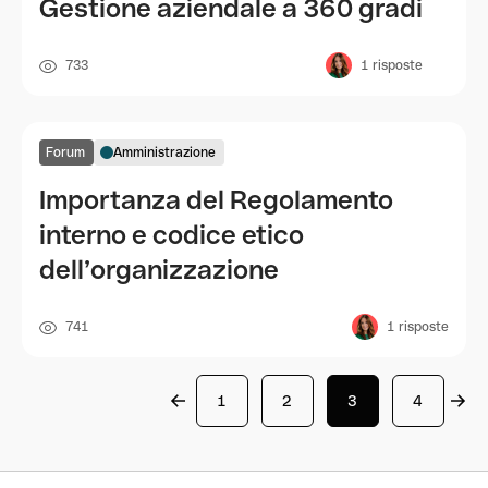
Gestione aziendale a 360 gradi
733
1
risposte
Forum
Amministrazione
Importanza del Regolamento
interno e codice etico
dell’organizzazione
741
1
risposte
1
2
3
4