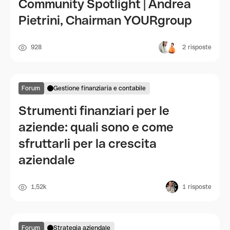
Community Spotlight | Andrea
Pietrini, Chairman YOURgroup
928
2
risposte
Forum
Gestione finanziaria e contabile
Strumenti finanziari per le
aziende: quali sono e come
sfruttarli per la crescita
aziendale
1,52k
1
risposte
Forum
Strategia aziendale