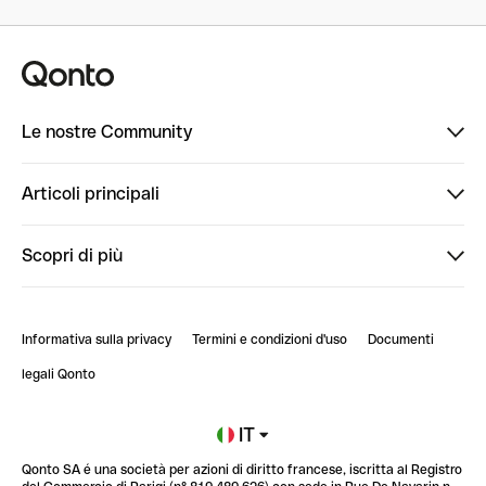
Le nostre Community
Finpal
Articoli principali
StrongHer
Ti diamo il benvenuto in Finpal: presentati!
Scopri di più
PowerUp
StrongHer Mentorship | Come creare eventi che g...
Conto professionale online
ClubQonto
StrongHer Mentorship | Come costruire una leade...
Informativa sulla privacy
Termini e condizioni d'uso
Documenti
Blog
StrongHer Mentorship | Notion: come organizzare...
legali Qonto
Newsroom
Iscriviti alla lista d'attesa
IT
Qonto SA é una società per azioni di diritto francese, iscritta al Registro
Glossario finanziario