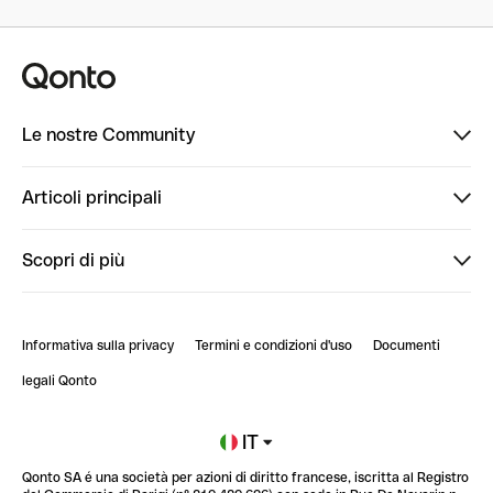
Le nostre Community
Finpal
Articoli principali
StrongHer
Ti diamo il benvenuto in Finpal: presentati!
Scopri di più
PowerUp
StrongHer Mentorship | Come creare eventi che g...
Conto professionale online
ClubQonto
StrongHer Mentorship | Come costruire una leade...
Informativa sulla privacy
Termini e condizioni d'uso
Documenti
Blog
StrongHer Mentorship | Notion: come organizzare...
legali Qonto
Newsroom
Iscriviti alla lista d'attesa
IT
Qonto SA é una società per azioni di diritto francese, iscritta al Registro
Glossario finanziario