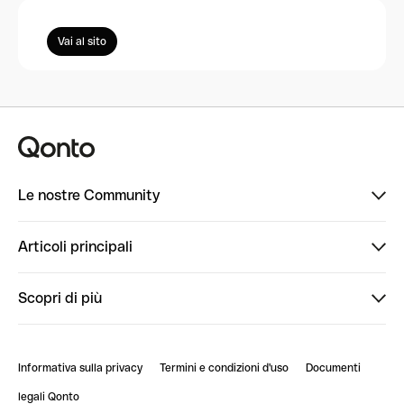
Vai al sito
Le nostre Community
Finpal
Articoli principali
StrongHer
Ti diamo il benvenuto in Finpal: presentati!
Scopri di più
PowerUp
StrongHer Mentorship | Come creare eventi che g...
Conto professionale online
ClubQonto
StrongHer Mentorship | Come costruire una leade...
Informativa sulla privacy
Termini e condizioni d'uso
Documenti
Blog
StrongHer Mentorship | Notion: come organizzare...
legali Qonto