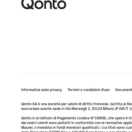
Informativa sulla privacy
Termini e condizioni d'uso
Documenti
Qonto SA é una società per azioni di diritto francese, iscritta al R
succursale avente sede in Via Meravigli 2, 20123 Milano (P.IVA I
Qonto è un Istituto di Pagamento (codice N°16958), che opera in Ita
dai nostri clienti sono protetti in conformità con le normative app
Maurel, o investita in fondi monetari qualificati, i cui titoli sono 