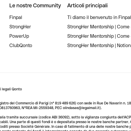
Le nostre Community
Articoli principali
Finpal
Ti diamo il benvenuto in Finpal
StrongHer
StrongHer Mentorship | Come c
PowerUp
StrongHer Mentorship | Come c
ClubQonto
StrongHer Mentorship | Notion
 legali Qonto
egistro del Commercio di Parigi (n° 819 489 626) con sede in Rue De Navarin n. 18,
T 10813760963, N°REA MI-2559348, PEC olindasas@legalmail.it).
lia tramite succursale (codice ABI 36092), sotto la vigilanza congiunta dell'ACPR
licabili. Una parte di questi fondi è o depositata presso le nostre banche partner
custoditi presso Société Générale. In caso di fallimento di una delle nostre banche