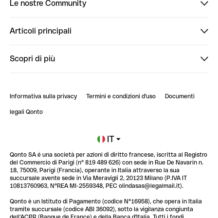
Le nostre Community
Finpal
Articoli principali
StrongHer
Ti diamo il benvenuto in Finpal: presentati!
Scopri di più
PowerUp
StrongHer Mentorship | Come creare eventi che g...
Conto professionale online
ClubQonto
StrongHer Mentorship | Come costruire una leade...
Informativa sulla privacy
Termini e condizioni d'uso
Documenti
Blog
StrongHer Mentorship | Notion: come organizzare...
legali Qonto
Newsroom
Iscriviti alla lista d'attesa
IT
Qonto SA é una società per azioni di diritto francese, iscritta al Registro
Glossario finanziario
del Commercio di Parigi (n° 819 489 626) con sede in Rue De Navarin n.
18, 75009, Parigi (Francia), operante in Italia attraverso la sua
succursale avente sede in Via Meravigli 2, 20123 Milano (P.IVA IT
10813760963, N°REA MI-2559348, PEC olindasas@legalmail.it).
Qonto è un Istituto di Pagamento (codice N°16958), che opera in Italia
tramite succursale (codice ABI 36092), sotto la vigilanza congiunta
dell'ACPR (Banque de France) e della Banca d'Italia. Tutti i fondi