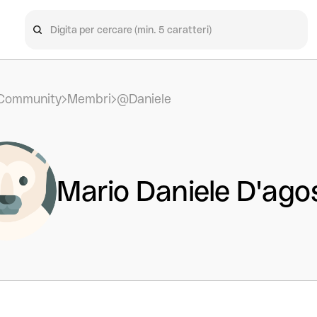
Community
Membri
@Daniele
Mario Daniele D'ago