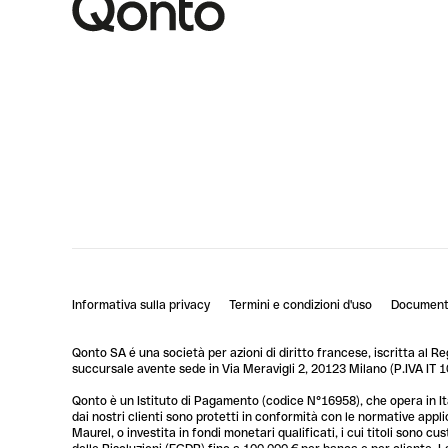
Informativa sulla privacy
Termini e condizioni d'uso
Documenti
Qonto SA é una società per azioni di diritto francese, iscritta al R
succursale avente sede in Via Meravigli 2, 20123 Milano (P.IVA I
Qonto è un Istituto di Pagamento (codice N°16958), che opera in Ita
dai nostri clienti sono protetti in conformità con le normative app
Maurel, o investita in fondi monetari qualificati, i cui titoli sono 