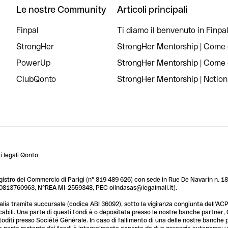
Le nostre Community
Articoli principali
Finpal
Ti diamo il benvenuto in Finpal
StrongHer
StrongHer Mentorship | Come c
PowerUp
StrongHer Mentorship | Come c
ClubQonto
StrongHer Mentorship | Notion
 legali Qonto
egistro del Commercio di Parigi (n° 819 489 626) con sede in Rue De Navarin n. 18,
T 10813760963, N°REA MI-2559348, PEC olindasas@legalmail.it).
lia tramite succursale (codice ABI 36092), sotto la vigilanza congiunta dell'ACPR
licabili. Una parte di questi fondi è o depositata presso le nostre banche partner
custoditi presso Société Générale. In caso di fallimento di una delle nostre banche