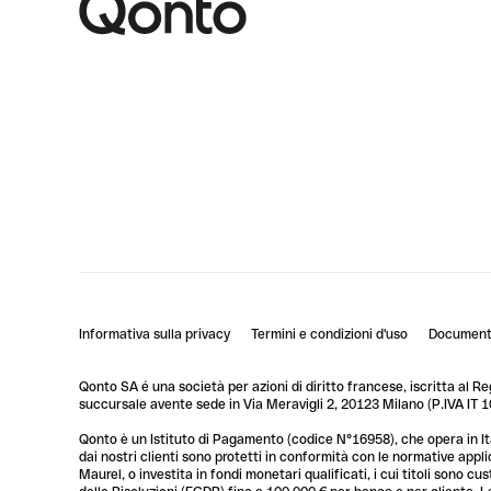
Informativa sulla privacy
Termini e condizioni d'uso
Documenti
Qonto SA é una società per azioni di diritto francese, iscritta al R
succursale avente sede in Via Meravigli 2, 20123 Milano (P.IVA I
Qonto è un Istituto di Pagamento (codice N°16958), che opera in Ita
dai nostri clienti sono protetti in conformità con le normative app
Maurel, o investita in fondi monetari qualificati, i cui titoli sono 