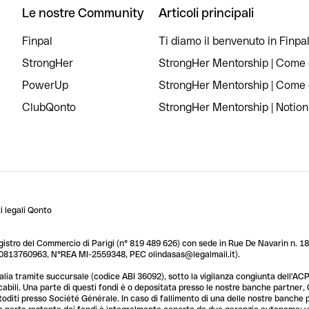
Le nostre Community
Articoli principali
Finpal
Ti diamo il benvenuto in Finpal
StrongHer
StrongHer Mentorship | Come c
PowerUp
StrongHer Mentorship | Come c
ClubQonto
StrongHer Mentorship | Notion
 legali Qonto
egistro del Commercio di Parigi (n° 819 489 626) con sede in Rue De Navarin n. 18,
T 10813760963, N°REA MI-2559348, PEC olindasas@legalmail.it).
lia tramite succursale (codice ABI 36092), sotto la vigilanza congiunta dell'ACPR
licabili. Una parte di questi fondi è o depositata presso le nostre banche partner
custoditi presso Société Générale. In caso di fallimento di una delle nostre banche