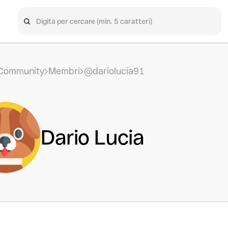
Community
Membri
@dariolucia91
Dario Lucia