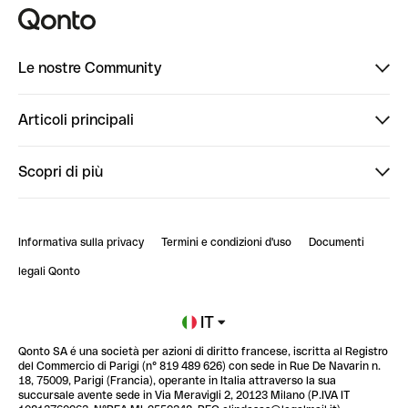
Le nostre Community
Finpal
Articoli principali
StrongHer
Ti diamo il benvenuto in Finpal: presentati!
Scopri di più
PowerUp
StrongHer Mentorship | Come creare eventi che g...
Conto professionale online
ClubQonto
StrongHer Mentorship | Come costruire una leade...
Informativa sulla privacy
Termini e condizioni d'uso
Documenti
Blog
StrongHer Mentorship | Notion: come organizzare...
legali Qonto
Newsroom
Iscriviti alla lista d'attesa
IT
Qonto SA é una società per azioni di diritto francese, iscritta al Registro
Glossario finanziario
del Commercio di Parigi (n° 819 489 626) con sede in Rue De Navarin n.
18, 75009, Parigi (Francia), operante in Italia attraverso la sua
succursale avente sede in Via Meravigli 2, 20123 Milano (P.IVA IT