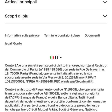
Articoli principali
StrongHer
Ti diamo il benvenuto in Finpal: presentati!
Scopri di più
PowerUp
StrongHer Mentorship | Come creare eventi che g...
Conto professionale online
ClubQonto
StrongHer Mentorship | Come costruire una leade...
Informativa sulla privacy
Termini e condizioni d'uso
Documenti
Blog
StrongHer Mentorship | Notion: come organizzare...
legali Qonto
Newsroom
Iscriviti alla lista d'attesa
IT
Qonto SA é una società per azioni di diritto francese, iscritta al Registro
Glossario finanziario
del Commercio di Parigi (n° 819 489 626) con sede in Rue De Navarin n.
18, 75009, Parigi (Francia), operante in Italia attraverso la sua
succursale avente sede in Via Meravigli 2, 20123 Milano (P.IVA IT
10813760963, N°REA MI-2559348, PEC olindasas@legalmail.it).
Qonto è un Istituto di Pagamento (codice N°16958), che opera in Italia
tramite succursale (codice ABI 36092), sotto la vigilanza congiunta
dell'ACPR (Banque de France) e della Banca d'Italia. Tutti i fondi
depositati dai nostri clienti sono protetti in conformità con le normative
applicabili. Una parte di questi fondi è o depositata presso le nostre
banche partner, Crédit Mutuel Arkéa, Société Générale, Natixis o