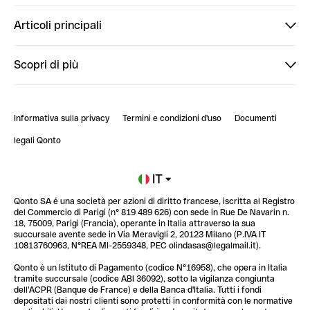
Finpal
Articoli principali
StrongHer
Ti diamo il benvenuto in Finpal: presentati!
Scopri di più
PowerUp
StrongHer Mentorship | Come creare eventi che g...
Conto professionale online
ClubQonto
StrongHer Mentorship | Come costruire una leade...
Informativa sulla privacy
Termini e condizioni d'uso
Documenti
Blog
StrongHer Mentorship | Notion: come organizzare...
legali Qonto
Newsroom
Iscriviti alla lista d'attesa
IT
Qonto SA é una società per azioni di diritto francese, iscritta al Registro
Glossario finanziario
del Commercio di Parigi (n° 819 489 626) con sede in Rue De Navarin n.
18, 75009, Parigi (Francia), operante in Italia attraverso la sua
succursale avente sede in Via Meravigli 2, 20123 Milano (P.IVA IT
10813760963, N°REA MI-2559348, PEC olindasas@legalmail.it).
Qonto è un Istituto di Pagamento (codice N°16958), che opera in Italia
tramite succursale (codice ABI 36092), sotto la vigilanza congiunta
dell'ACPR (Banque de France) e della Banca d'Italia. Tutti i fondi
depositati dai nostri clienti sono protetti in conformità con le normative