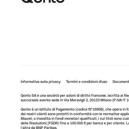
Informativa sulla privacy
Termini e condizioni d'uso
Documenti
Qonto SA é una società per azioni di diritto francese, iscritta al R
succursale avente sede in Via Meravigli 2, 20123 Milano (P.IVA I
Qonto è un Istituto di Pagamento (codice N°16958), che opera in Ita
dai nostri clienti sono protetti in conformità con le normative app
Maurel, o investita in fondi monetari qualificati, i cui titoli sono 
delle Risoluzioni (FGDR) fino a 100.000 € per banca e per cliente. L
l’altra da BNP Paribas.