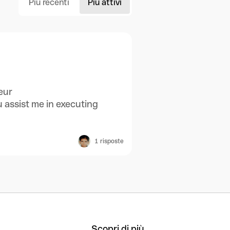
Più recenti
Più attivi
eur
 assist me in executing
1
risposte
Scopri di più