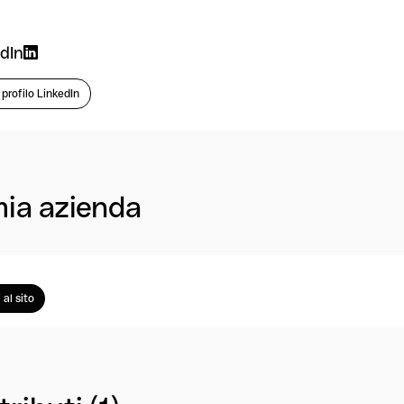
dIn
l profilo LinkedIn
mia azienda
 al sito