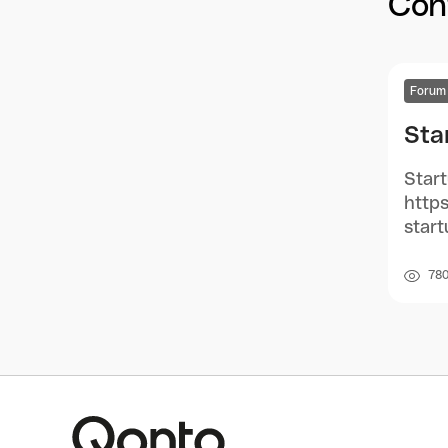
Cont
Forum
Sta
Start
https
start
78