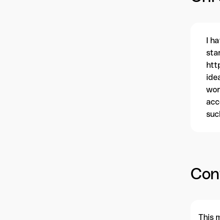
I h
sta
htt
ide
wor
acc
suc
Con
This 