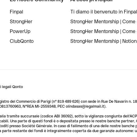
Finpal
Ti diamo il benvenuto in Finpal
StrongHer
StrongHer Mentorship | Come c
PowerUp
StrongHer Mentorship | Come c
ClubQonto
StrongHer Mentorship | Notion
 legali Qonto
egistro del Commercio di Parigi (n° 819 489 626) con sede in Rue De Navarin n. 18,
T 10813760963, N°REA MI-2559348, PEC olindasas@legalmail.it).
lia tramite succursale (codice ABI 36092), sotto la vigilanza congiunta dell'ACPR
licabili. Una parte di questi fondi è o depositata presso le nostre banche partner
custoditi presso Société Générale. In caso di fallimento di una delle nostre banche
a parte restante dei fondi è integralmente coperta da due garanzie autonome: una 