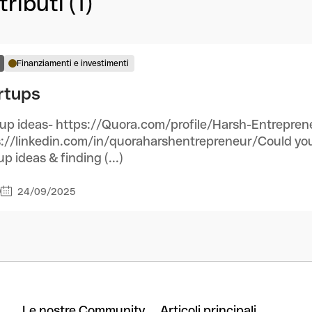
ributi (1)
Finanziamenti e investimenti
rtups
up ideas- https://Quora.com/profile/Harsh-Entrepren
://linkedin.com/in/quoraharshentrepreneur/Could you
up ideas & finding (...)
24/09/2025
0
Le nostre Community
Articoli principali