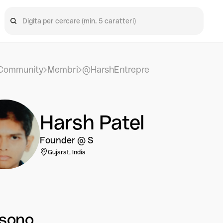
Community
Membri
@HarshEntrepre
Harsh Patel
Founder @ S
Gujarat, India
 sono