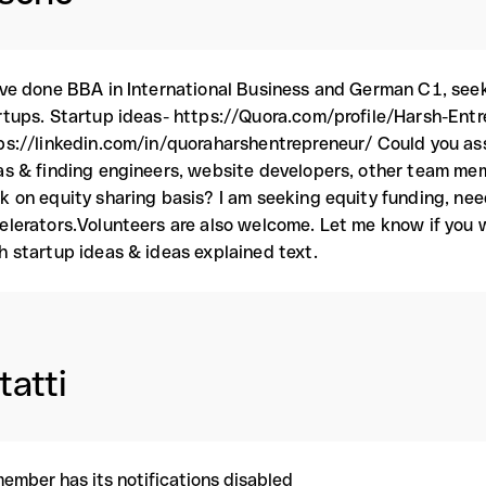
ave done BBA in International Business and German C1, seek
rtups. Startup ideas- https://Quora.com/profile/Harsh-Ent
ps://linkedin.com/in/quoraharshentrepreneur/ Could you ass
as & finding engineers, website developers, other team me
k on equity sharing basis? I am seeking equity funding, nee
elerators.Volunteers are also welcome. Let me know if you 
h startup ideas & ideas explained text.
tatti
member has its notifications disabled