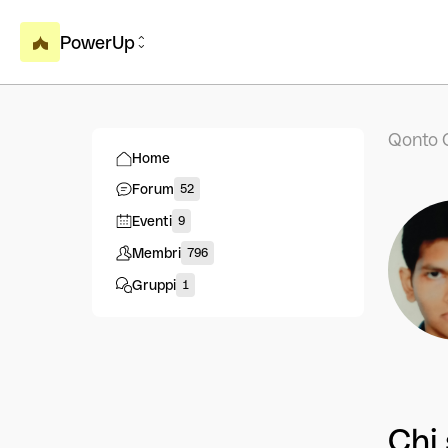
PowerUp
Qonto 
Home
Forum
52
Eventi
9
Membri
796
Gruppi
1
Chi