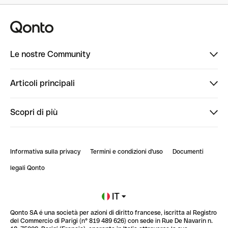
Le nostre Community
Finpal
Articoli principali
StrongHer
Ti diamo il benvenuto in Finpal: presentati!
Scopri di più
PowerUp
StrongHer Mentorship | Come creare eventi che g...
Conto professionale online
ClubQonto
StrongHer Mentorship | Come costruire una leade...
Informativa sulla privacy
Termini e condizioni d'uso
Documenti
Blog
StrongHer Mentorship | Notion: come organizzare...
legali Qonto
Newsroom
Iscriviti alla lista d'attesa
IT
Qonto SA é una società per azioni di diritto francese, iscritta al Registro
Glossario finanziario
del Commercio di Parigi (n° 819 489 626) con sede in Rue De Navarin n.