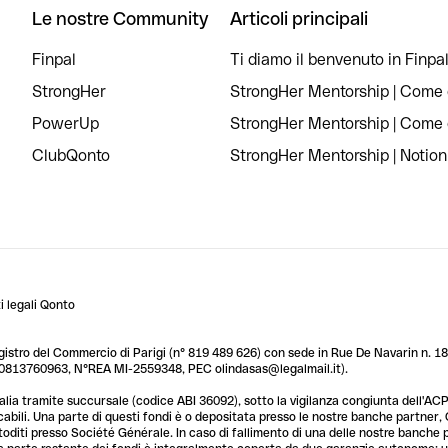
Le nostre Community
Articoli principali
Finpal
Ti diamo il benvenuto in Finpal
StrongHer
StrongHer Mentorship | Come c
PowerUp
StrongHer Mentorship | Come c
ClubQonto
StrongHer Mentorship | Notion
 legali Qonto
egistro del Commercio di Parigi (n° 819 489 626) con sede in Rue De Navarin n. 18,
T 10813760963, N°REA MI-2559348, PEC olindasas@legalmail.it).
lia tramite succursale (codice ABI 36092), sotto la vigilanza congiunta dell'ACPR
licabili. Una parte di questi fondi è o depositata presso le nostre banche partner
custoditi presso Société Générale. In caso di fallimento di una delle nostre banche