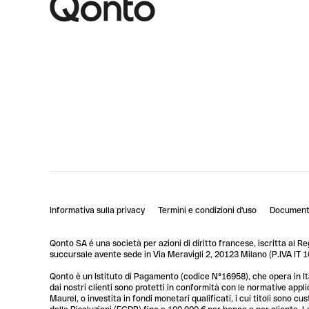
Informativa sulla privacy
Termini e condizioni d'uso
Documenti
Qonto SA é una società per azioni di diritto francese, iscritta al R
succursale avente sede in Via Meravigli 2, 20123 Milano (P.IVA I
Qonto è un Istituto di Pagamento (codice N°16958), che opera in Ita
dai nostri clienti sono protetti in conformità con le normative app
Maurel, o investita in fondi monetari qualificati, i cui titoli sono 