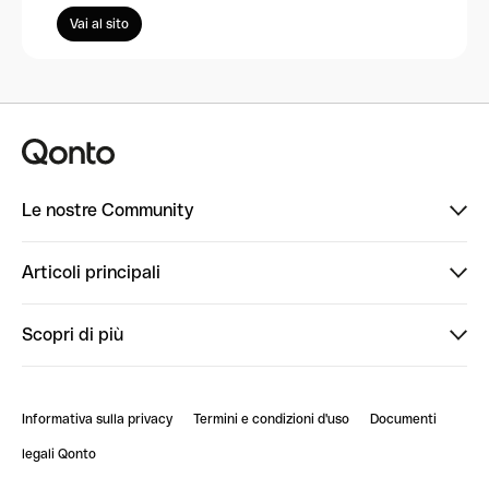
Vai al sito
Le nostre Community
Finpal
Articoli principali
StrongHer
Ti diamo il benvenuto in Finpal: presentati!
Scopri di più
PowerUp
StrongHer Mentorship | Come creare eventi che g...
Conto professionale online
ClubQonto
StrongHer Mentorship | Come costruire una leade...
Informativa sulla privacy
Termini e condizioni d'uso
Documenti
Blog
StrongHer Mentorship | Notion: come organizzare...
legali Qonto
Newsroom