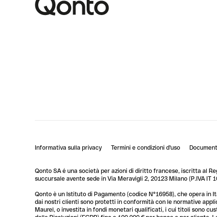
Informativa sulla privacy
Termini e condizioni d'uso
Documenti
Qonto SA é una società per azioni di diritto francese, iscritta al R
succursale avente sede in Via Meravigli 2, 20123 Milano (P.IVA I
Qonto è un Istituto di Pagamento (codice N°16958), che opera in Ita
dai nostri clienti sono protetti in conformità con le normative app
Maurel, o investita in fondi monetari qualificati, i cui titoli sono 