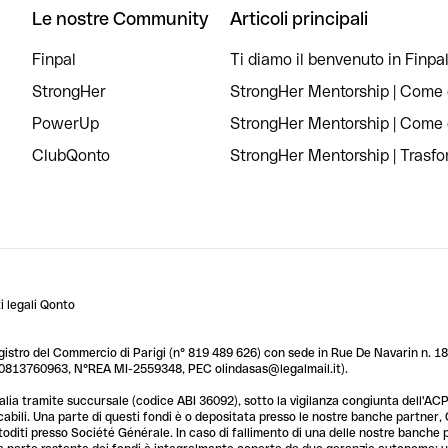
Le nostre Community
Articoli principali
Finpal
Ti diamo il benvenuto in Finpal
StrongHer
StrongHer Mentorship | Come c
PowerUp
StrongHer Mentorship | Come c
ClubQonto
StrongHer Mentorship | Trasform
 legali Qonto
egistro del Commercio di Parigi (n° 819 489 626) con sede in Rue De Navarin n. 18,
T 10813760963, N°REA MI-2559348, PEC olindasas@legalmail.it).
lia tramite succursale (codice ABI 36092), sotto la vigilanza congiunta dell'ACPR
licabili. Una parte di questi fondi è o depositata presso le nostre banche partner
custoditi presso Société Générale. In caso di fallimento di una delle nostre banche