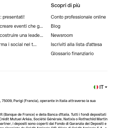
Scopri di più
: presentati!
Conto professionale online
reare eventi che g...
Blog
ostruire una leade...
Newsroom
a i social nel t...
Iscriviti alla lista d'attesa
Glossario finanziario
IT
 75009, Parigi (Francia), operante in Italia attraverso la sua
 (Banque de France) e della Banca d'Italia. Tutti i fondi depositati
, Crédit Mutuel Arkéa, Société Générale, Natixis o Rothschild Martin
 partner, i depositi sono coperti dal Fondo di Garanzia dei Depositi e