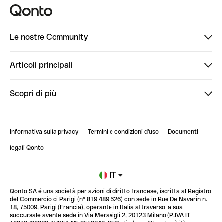
Le nostre Community
Finpal
Articoli principali
StrongHer
Ti diamo il benvenuto in Finpal: presentati!
Scopri di più
PowerUp
StrongHer Mentorship | Come creare eventi che g...
Conto professionale online
ClubQonto
StrongHer Mentorship | Come costruire una leade...
Informativa sulla privacy
Termini e condizioni d'uso
Documenti
Blog
StrongHer Mentorship | Notion: come organizzare...
legali Qonto
Newsroom
Iscriviti alla lista d'attesa
IT
Qonto SA é una società per azioni di diritto francese, iscritta al Registro
Glossario finanziario
del Commercio di Parigi (n° 819 489 626) con sede in Rue De Navarin n.
18, 75009, Parigi (Francia), operante in Italia attraverso la sua
succursale avente sede in Via Meravigli 2, 20123 Milano (P.IVA IT