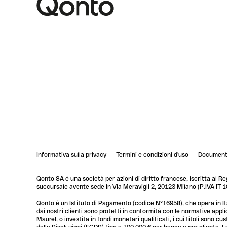
Informativa sulla privacy
Termini e condizioni d'uso
Documenti
Qonto SA é una società per azioni di diritto francese, iscritta al R
succursale avente sede in Via Meravigli 2, 20123 Milano (P.IVA I
Qonto è un Istituto di Pagamento (codice N°16958), che opera in Ita
dai nostri clienti sono protetti in conformità con le normative app
Maurel, o investita in fondi monetari qualificati, i cui titoli sono 