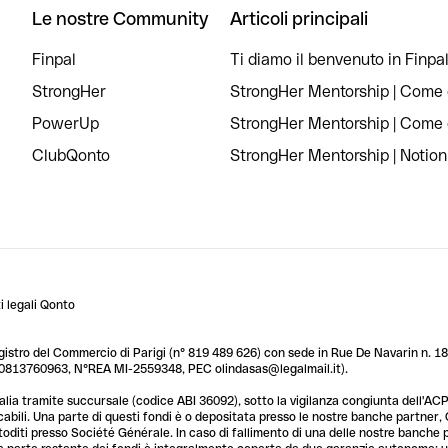
Le nostre Community
Articoli principali
Finpal
Ti diamo il benvenuto in Finpal
StrongHer
StrongHer Mentorship | Come c
PowerUp
StrongHer Mentorship | Come c
ClubQonto
StrongHer Mentorship | Notion
 legali Qonto
egistro del Commercio di Parigi (n° 819 489 626) con sede in Rue De Navarin n. 18,
T 10813760963, N°REA MI-2559348, PEC olindasas@legalmail.it).
lia tramite succursale (codice ABI 36092), sotto la vigilanza congiunta dell'ACPR
licabili. Una parte di questi fondi è o depositata presso le nostre banche partner
custoditi presso Société Générale. In caso di fallimento di una delle nostre banche