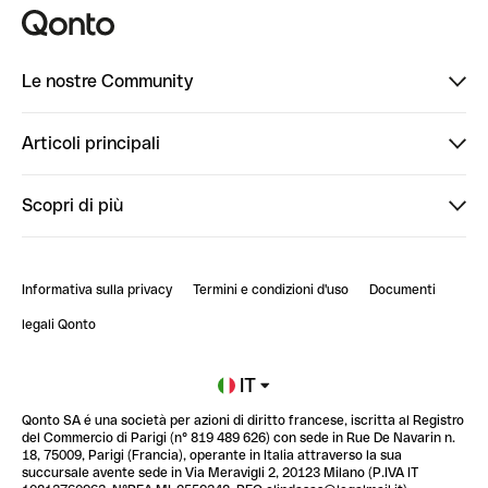
Le nostre Community
Finpal
Articoli principali
StrongHer
Ti diamo il benvenuto in Finpal: presentati!
Scopri di più
PowerUp
StrongHer Mentorship | Come creare eventi che g...
Conto professionale online
ClubQonto
StrongHer Mentorship | Come costruire una leade...
Informativa sulla privacy
Termini e condizioni d'uso
Documenti
Blog
StrongHer Mentorship | Notion: come organizzare...
legali Qonto
Newsroom
Iscriviti alla lista d'attesa
IT
Qonto SA é una società per azioni di diritto francese, iscritta al Registro
Glossario finanziario
del Commercio di Parigi (n° 819 489 626) con sede in Rue De Navarin n.
18, 75009, Parigi (Francia), operante in Italia attraverso la sua
succursale avente sede in Via Meravigli 2, 20123 Milano (P.IVA IT